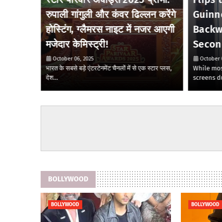
ony SAB
रुपाली गांगुली और कंवर ढिल्लन करेंगे
Guinn
makes
होस्टिंग, ग्लैमरस नाइट में नजर आएगी
Backw
मजेदार केमिस्ट्री!
Secon
October 06, 2025
October 
utifully
भारत के सबसे बड़े एंटरटेनमेंट चैनलों में से एक स्टार प्लस,
While mos
देश…
screens d
BOLLYWOOD
BOLLYWOOD
BOLLYWOOD