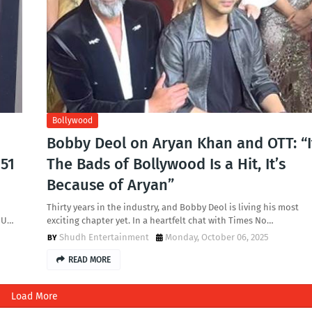
Bollywood
Bobby Deol on Aryan Khan and OTT: “I
151
The Bads of Bollywood Is a Hit, It’s
Because of Aryan”
Thirty years in the industry, and Bobby Deol is living his most
, U…
exciting chapter yet. In a heartfelt chat with Times No…
Shudh Entertainment
Monday, October 06, 2025
READ MORE
Load More