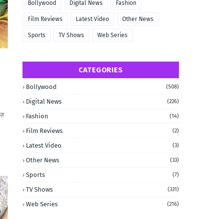
Bollywood
Digital News
Fashion
Film Reviews
Latest Video
Other News
Sports
TV Shows
Web Series
CATEGORIES
Bollywood
(508)
Digital News
(226)
ज़
Fashion
(14)
Film Reviews
(2)
Latest Video
(3)
Other News
(33)
Sports
(7)
TV Shows
(331)
Web Series
(216)