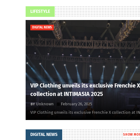
LIFESTYLE
DIGITAL NEWS
VIP Clothing unveils its exclusive Frenchie X
collection at INTIMASIA 2025
Unknown
February 26, 2025
VIP Clothing unveils its exclusive Frenchie X collection at I
DIGITAL NEWS
SHOW MO