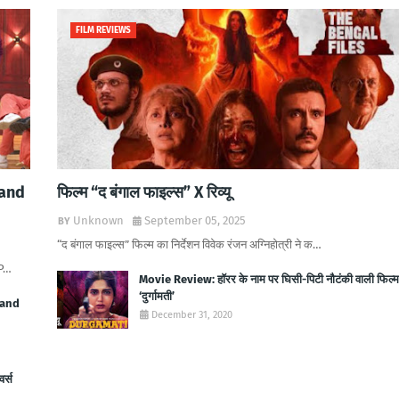
FILM REVIEWS
 and
फिल्म “द बंगाल फाइल्स” X रिव्यू
Unknown
September 05, 2025
“द बंगाल फाइल्स” फिल्म का निर्देशन विवेक रंजन अग्निहोत्री ने क…
 P…
Movie Review: हॉरर के नाम पर घिसी-पिटी नौटंकी वाली फिल्म 
‘दुर्गामती’
 and
December 31, 2020
वर्स