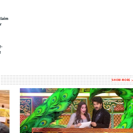
claim
r
र-
ा
SHOW MORE