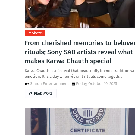
TV Shows
From cherished memories to belove
rituals; Sony SAB artists reveal what
makes Karwa Chauth special
Karwa Chauth is a festival that beautifully blends tradition wi
emotion. It is a day when vibrant rituals come togeth…
Shudh Entertainment
Friday, October 10, 2025
READ MORE