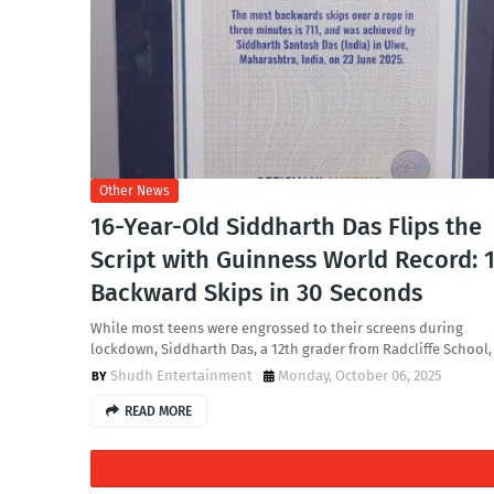
Other News
16-Year-Old Siddharth Das Flips the
Script with Guinness World Record: 
Backward Skips in 30 Seconds
While most teens were engrossed to their screens during
lockdown, Siddharth Das, a 12th grader from Radcliffe School
Shudh Entertainment
Monday, October 06, 2025
READ MORE