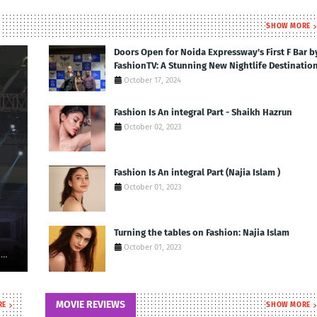
SHOW MORE
Doors Open for Noida Expressway's First F Bar b
FashionTV: A Stunning New Nightlife Destinatio
October 17, 2024
Fashion Is An integral Part - Shaikh Hazrun
October 02, 2023
Fashion Is An integral Part (Najia Islam )
October 01, 2023
Turning the tables on Fashion: Najia Islam
October 01, 2023
N…
MOVIE REVIEWS
RE
SHOW MORE