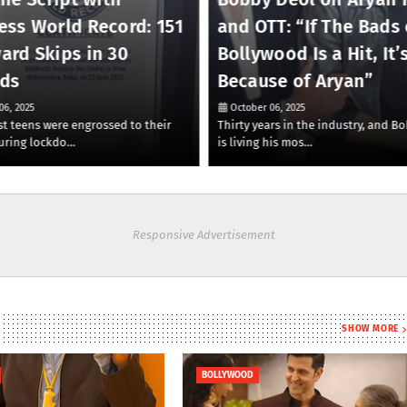
ess World Record: 151
and OTT: “If The Bads 
ard Skips in 30
Bollywood Is a Hit, It’
ds
Because of Aryan”
06, 2025
October 06, 2025
t teens were engrossed to their
Thirty years in the industry, and B
uring lockdo…
is living his mos…
Responsive Advertisement
SHOW MORE
BOLLYWOOD