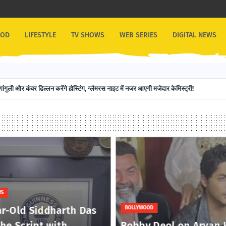
OOD
LIFESTYLE
TV SHOWS
WEB SERIES
DIGITAL NEWS
गांगुली और कंवर ढिल्लन करेंगे होस्टिंग, ग्लैमरस नाइट में नजर आएगी मजेदार केमिस्ट्री!
WS
ar-Old Siddharth Das
BOLLYWOOD
the Script with
Bobby Deol on Aryan