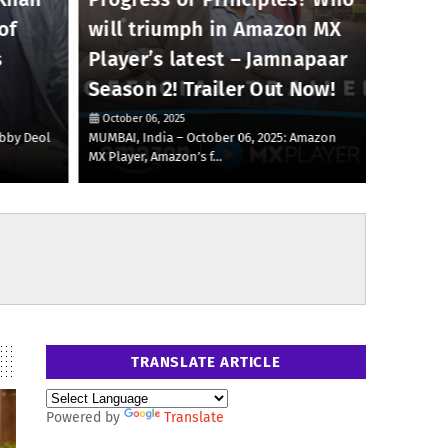
of
will triumph in Amazon MX
Mehta
s
Player’s latest – Jamnapaar
Fashi
Season 2! Trailer Out Now!
Diesel
October 06, 2025
October 0
obby Deol
MUMBAI, India – October 06, 2025: Amazon
Mumbai, 6t
MX Player, Amazon’s f…
Sanket M
TRANSLATE ARTICLE
Powered by
Translate