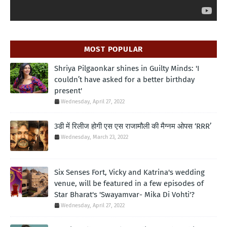
MOST POPULAR
Shriya Pilgaonkar shines in Guilty Minds: 'I
couldn’t have asked for a better birthday
present'
Wednesday, April 27, 2022
3डी में रिलीज होगी एस एस राजामौली की मैग्नम ओपस ‘RRR’
Wednesday, March 23, 2022
Six Senses Fort, Vicky and Katrina's wedding
venue, will be featured in a few episodes of
Star Bharat's 'Swayamvar- Mika Di Vohti'?
Wednesday, April 27, 2022