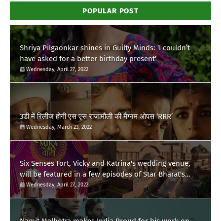
POPULAR POST
Shriya Pilgaonkar shines in Guilty Minds: 'I couldn’t
have asked for a better birthday present'
Wednesday, April 27, 2022
3डी में रिलीज होगी एस एस राजामौली की मैग्नम ओपस ‘RRR’
Wednesday, March 23, 2022
Six Senses Fort, Vicky and Katrina's wedding venue,
will be featured in a few episodes of Star Bharat's
'Swayamvar- Mika Di Vohti'?
Wednesday, April 27, 2022
Namit Malhotra makes India Proud for his work on