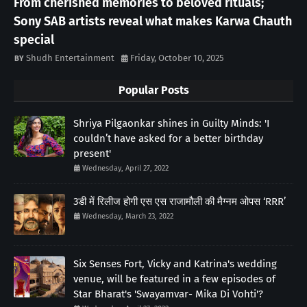
From cherished memories to beloved rituals;
Sony SAB artists reveal what makes Karwa Chauth
special
Shudh Entertainment
Friday, October 10, 2025
Popular Posts
Shriya Pilgaonkar shines in Guilty Minds: 'I
couldn’t have asked for a better birthday
present'
Wednesday, April 27, 2022
3डी में रिलीज होगी एस एस राजामौली की मैग्नम ओपस ‘RRR’
Wednesday, March 23, 2022
Six Senses Fort, Vicky and Katrina's wedding
venue, will be featured in a few episodes of
Star Bharat's 'Swayamvar- Mika Di Vohti'?