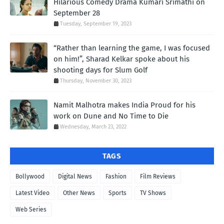
Hilarious Comedy Drama Kumari Srimathi on
September 28
Tuesday, September 19, 2023
“Rather than learning the game, I was focused
on him!”, Sharad Kelkar spoke about his
shooting days for Slum Golf
Thursday, November 30, 2023
Namit Malhotra makes India Proud for his
work on Dune and No Time to Die
Wednesday, March 23, 2022
TAGS
Bollywood
Digital News
Fashion
Film Reviews
Latest Video
Other News
Sports
TV Shows
Web Series