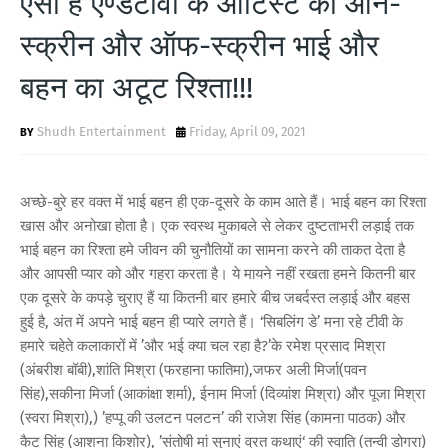
ऐसा है एण्डटीवी के आर्टिस्ट का ऑन-
T
स्क्रीन और ऑफ-स्क्रीन भाई और
S
बहन का अटूट रिश्ता!!!
Shudh Entertainment
Friday, April 09, 2021
अच्छे-बुरे हर वक्त में भाई बहन ही एक-दूसरे के काम आते हैं। भाई बहन का रिश्ता
खास और अनोखा होता है। एक स्वस्थ मुकाबले से लेकर दुष्टताभरी लड़ाई तक
भाई बहन का रिश्ता हमे जीवन की चुनौतियों का सामना करने की ताकत देता है
और आपसी प्यार को और गहरा करता है। ये मायने नहीं रखता हमने कितनी बार
एक दूसरे के कपड़े चुराए हैं या कितनी बार हमारे बीच जबर्दस्त लड़ाई और बहस
हुई है, अंत में अपने भाई बहन ही प्यारे लगते हैं। ‘सिबलिंग डे’ मना रहे टीवी के
हमारे चहेते कलाकारों में ’और भई क्या चल रहा है?’के रमेश प्रसाद मिश्रा
(अंबरीश बॉबी),शांति मिश्रा (फरहाना फातिमा),जफर अली मिर्जा(पवन
सिंह),सकीना मिर्जा (आकांक्षा शर्मा), ईनाम मिर्जा (दिव्यांश मिश्रा) और पूजा मिश्रा
(स्वरा मिश्रा),) ’हप्पू की उलटन पलटन’ की राजेश सिंह (कामना पाठक) और
कैट सिंह (आशना किशोर), ’संतोषी मां सुनाएं व्रत कथाएं‘ की स्वाति (तन्वी डोगरा)