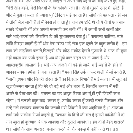
अंबरीश बॉबी उर्फ रमेश प्रसाद मिश्रा ने अपने भाई बहनों को याद करते हुए कहा,
‘‘मेरी तीन बहनें, मेरी जिंदगी के बेशकीमती रत्न हैं। तीनों मुझसे उम्र में छोटी हैं
और ये मुझे जरूरत से ज्यादा प्रोटेक्टिव भाई बनाता है। लोगों को यह पता नहीं जब
ये तीनों मिल जाती हैं तो मैं बेबस हो जाता हूं। जब हम छोटे थे तो ये तीनों एक साथ
नखरे दिखाती थीं और अपनी मनमर्जी कर लेती थीं। मैं अपनी सभी बहनों और
सारे भाई-बहनों को ‘सिबलिंग डे‘ की शुभकामना देता हूं।” फरहाना फातिमा, उर्फ
शांति मिश्रा कहती हैं,”मैं और मेरा छोटा भाई सैफ एक दूसरे के बहुत करीब हैं। हम
शाम को साइकिल चलाते,गिलहरी और कीड़े-मकोड़े देखते गुजारते थे आज भी कुछ
नहीं बदला बस फर्क इतना है अब वो मुझे कार राइड पर ले जाता है और
आइसक्रीम खिलाता है। चाहे आप कितने भी बड़े हो जायें, भाई-बहनों के होने से
आपका बचपन हमेशा ही बना रहता है।‘‘ पवन सिंह उर्फ जफर अली मिर्जा बताते हैं,
“जानी दुश्मन और जिगरी दोस्त दोनों का किरदार निभाते हैं भाई-बहन। मैं खुद को
खुशकिस्मत मानता हूं कि मेरे दो बड़े भाई और बहन हैं, जिन्होंने बचपन में मेरी
अच्छे से देखभाल की। बचपन का यह अटूट रिश्ता अब यूं ही पूरी जिंदगी साथ
रहेगा। मैं उनको बहुत याद करता हूं ,उम्मीद करता हूँ जल्दी उनसे मिलकर और
उन्हें गले लगाकर बताउंगा कि उनकी मेरी जिंदगी में क्या अहमियत है।’’ आकांक्षा
शर्मा उर्फ सकीना मिर्जा कहती हैं, ‘‘बचपन के दिनों की बात है हमारी कॉलोनी में दो
नाम बहुत ही कुख्यात थे एक आकाश और दूसरी आकांक्षा। हम दोनों बेहद शरारती
थे। लोगों के साथ अक्सर मजाक करते थे और पकड़ में नहीं आते थे। इस