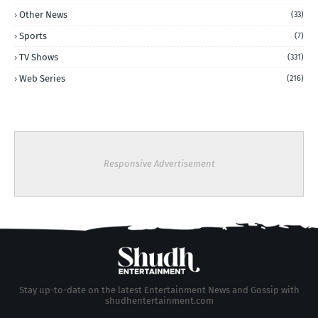
Other News
(33)
Sports
(7)
TV Shows
(331)
Web Series
(216)
Responsive Advertisement
Stay up-to-date on the latest Entertainment News and Gossip with
shudhentertainment.com