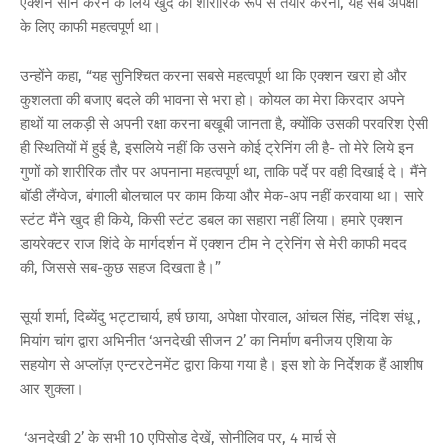
एक्‍शन सीन करने के लिये खुद को शारीरिक रूप से तैयार करना, यह सब अपेक्षा
के लिए काफी महत्‍वपूर्ण था।
उन्‍होंने कहा, “यह सुनिश्चित करना सबसे महत्‍वपूर्ण था कि एक्‍शन खरा हो और
कुशलता की बजाए बदले की भावना से भरा हो। कोयल का मेरा किरदार अपने
हाथों या लकड़ी से अपनी रक्षा करना बखूबी जानता है, क्‍योंकि उसकी परवरिश ऐसी
ही स्थितियों में हुई है, इसलिये नहीं कि उसने कोई ट्रेनिंग ली है- तो मेरे लिये इन
गुणों को शारीरिक तौर पर अपनाना महत्‍वपूर्ण था, ताकि पर्दे पर वही दिखाई दे। मैंने
बॉडी लैंग्‍वेज, बंगाली बोलचाल पर काम किया और मेक-अप नहीं करवाया था। सारे
स्‍टंट मैंने खुद ही किये, किसी स्‍टंट डबल का सहारा नहीं लिया। हमारे एक्‍शन
डायरेक्‍टर राज शिंदे के मार्गदर्शन में एक्‍शन टीम ने ट्रेनिंग से मेरी काफी मदद
की, जिससे सब-कुछ सहज दिखता है।”
सूर्या शर्मा, दिब्‍येंदु भट्टाचार्य, हर्ष छाया, अपेक्षा पोरवाल, आंचल सिंह, नंदिश संधू ,
मियांग चांग द्वारा अभिनीत ‘अनदेखी सीजन 2’ का निर्माण बनीजय एशिया के
सहयोग से अप्‍लॉज़ एन्‍टरटेनमेंट द्वारा किया गया है। इस शो के निर्देशक हैं आशीष
आर शुक्‍ला।
‘अनदेखी 2’ के सभी 10 एपिसोड देखें, सोनीलिव पर, 4 मार्च से