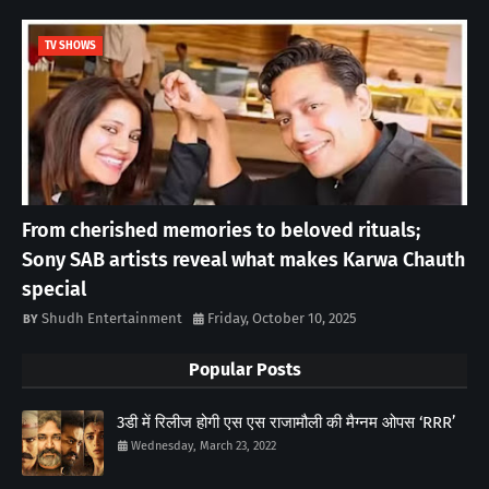
TV SHOWS
From cherished memories to beloved rituals;
Sony SAB artists reveal what makes Karwa Chauth
special
Shudh Entertainment
Friday, October 10, 2025
Popular Posts
3डी में रिलीज होगी एस एस राजामौली की मैग्नम ओपस ‘RRR’
Wednesday, March 23, 2022