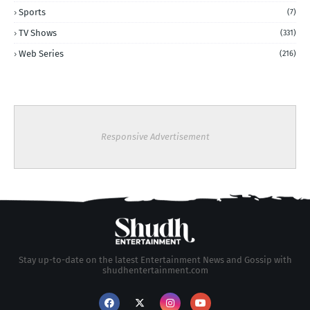
Sports
(7)
TV Shows
(331)
Web Series
(216)
Responsive Advertisement
Stay up-to-date on the latest Entertainment News and Gossip with
shudhentertainment.com