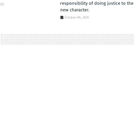
responsibility of doing justice to the
025
new character.
October 06, 2025