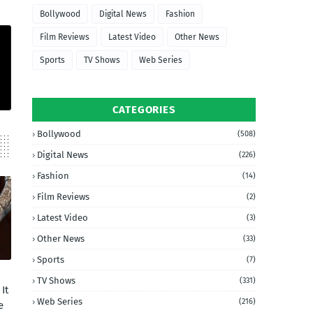
Bollywood
Digital News
Fashion
Film Reviews
Latest Video
Other News
Sports
TV Shows
Web Series
CATEGORIES
Bollywood
(508)
Digital News
(226)
Fashion
(14)
Film Reviews
(2)
Latest Video
(3)
Other News
(33)
Sports
(7)
TV Shows
(331)
It
Web Series
(216)
e