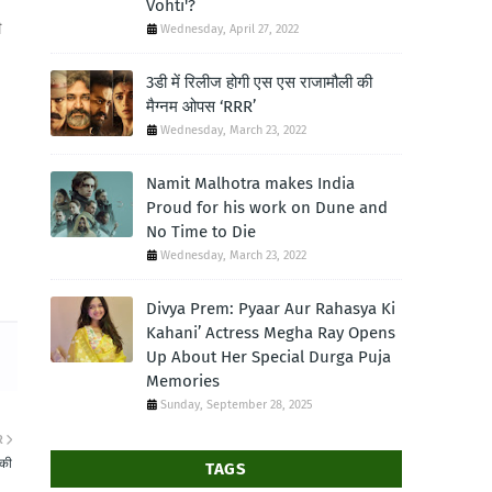
Vohti'?
ी
Wednesday, April 27, 2022
3डी में रिलीज होगी एस एस राजामौली की
मैग्नम ओपस ‘RRR’
Wednesday, March 23, 2022
Namit Malhotra makes India
Proud for his work on Dune and
No Time to Die
Wednesday, March 23, 2022
Divya Prem: Pyaar Aur Rahasya Ki
Kahani’ Actress Megha Ray Opens
Up About Her Special Durga Puja
Memories
Sunday, September 28, 2025
R
 की
TAGS