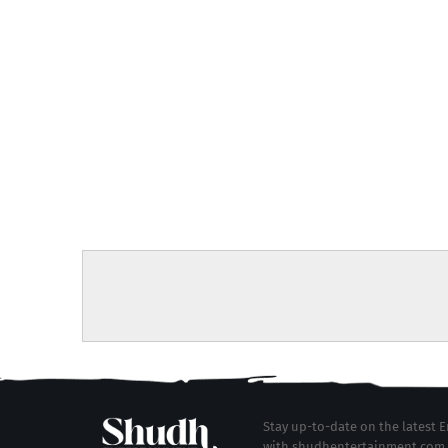
Stay up-to-date on the latest
with shudhentertainment.com