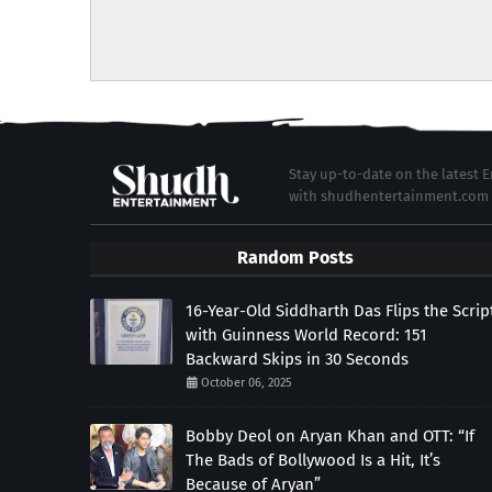
Stay up-to-date on the latest
with shudhentertainment.com
Random Posts
16-Year-Old Siddharth Das Flips the Scrip
with Guinness World Record: 151
Backward Skips in 30 Seconds
October 06, 2025
Bobby Deol on Aryan Khan and OTT: “If
The Bads of Bollywood Is a Hit, It’s
Because of Aryan”