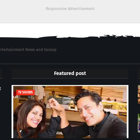
Responsive Advertisement
 Entertainment News and Gossip
Featured post
t
TV SHOWS