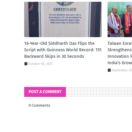
16-Year-Old Siddharth Das Flips the
Taiwan Excel
Script with Guinness World Record: 151
Strengthens
Backward Skips in 30 Seconds
Innovation 
India’s Gro
October 06, 2025
September 25
POST A COMMENT
0 Comments