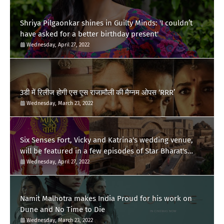
Shriya Pilgaonkar shines in Guilty Minds: 'I couldn’t
have asked for a better birthday present'
Wednesday, April 27, 2022
3डी में रिलीज होगी एस एस राजामौली की मैग्नम ओपस ‘RRR’
Wednesday, March 23, 2022
Six Senses Fort, Vicky and Katrina's wedding venue,
will be featured in a few episodes of Star Bharat's
'Swayamvar- Mika Di Vohti'?
Wednesday, April 27, 2022
Namit Malhotra makes India Proud for his work on
Dune and No Time to Die
Wednesday, March 23, 2022