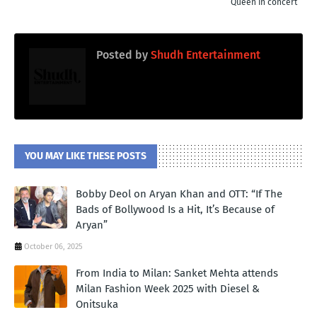
Queen in concert’
Posted by
Shudh Entertainment
YOU MAY LIKE THESE POSTS
Bobby Deol on Aryan Khan and OTT: “If The
Bads of Bollywood Is a Hit, It’s Because of
Aryan”
October 06, 2025
From India to Milan: Sanket Mehta attends
Milan Fashion Week 2025 with Diesel &
Onitsuka