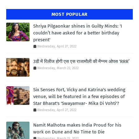
MOST POPULAR
Shriya Pilgaonkar shines in Guilty Minds: 'I
couldn’t have asked for a better birthday
present'
Wednesday, April 27, 2022
3डी में रिलीज होगी एस एस राजामौली की मैग्नम ओपस ‘RRR’
Wednesday, March 23, 2022
Six Senses Fort, Vicky and Katrina's wedding
venue, will be featured in a few episodes of
Star Bharat's 'Swayamvar- Mika Di Vohti'?
Wednesday, April 27, 2022
Namit Malhotra makes India Proud for his
work on Dune and No Time to Die
Wednesday, March 23, 2022