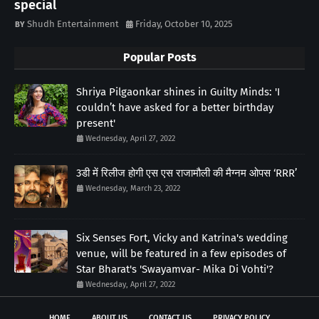
special
Shudh Entertainment
Friday, October 10, 2025
Popular Posts
Shriya Pilgaonkar shines in Guilty Minds: 'I
couldn’t have asked for a better birthday
present'
Wednesday, April 27, 2022
3डी में रिलीज होगी एस एस राजामौली की मैग्नम ओपस ‘RRR’
Wednesday, March 23, 2022
Six Senses Fort, Vicky and Katrina's wedding
venue, will be featured in a few episodes of
Star Bharat's 'Swayamvar- Mika Di Vohti'?
Wednesday, April 27, 2022
HOME
ABOUT US
CONTACT US
PRIVACY POLICY