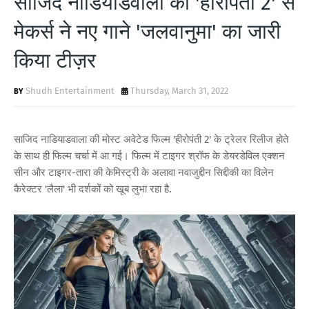
साजिद नाडियाडवाला की 'हीरोपंती 2' से
T
मेकर्स ने नए गाने 'जलवानुमा' का जारी
S
किया टीज़र
Shudh Entertainment
Thursday, March 31, 2022
साजिद नाडियाडवाला की मोस्ट अवेटेड फिल्म 'हीरोपंती 2' के ट्रेलर रिलीज होते
के साथ ही फिल्म चर्चा में आ गई। फिल्म में टाइगर श्रॉफ के डेयरडेविल एक्शन
सीन और टाइगर-तारा की केमिस्ट्री के अलावा नवाजुद्दीन सिद्दीकी का विलेन
कैरेक्टर 'लैला' भी दर्शकों को खूब लुभा रहा है.