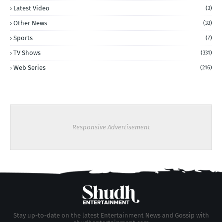
Latest Video
(3)
Other News
(33)
Sports
(7)
TV Shows
(331)
Web Series
(216)
Responsive Advertisement
Stay up-to-date on the latest Entertainment News and Gossip with