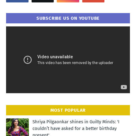
SUBSCRIBE US ON YOUTUBE
MOST POPULAR
Shriya Pilgaonkar shines in Guilty Minds: 'I
couldn’t have asked for a better birthday
present'