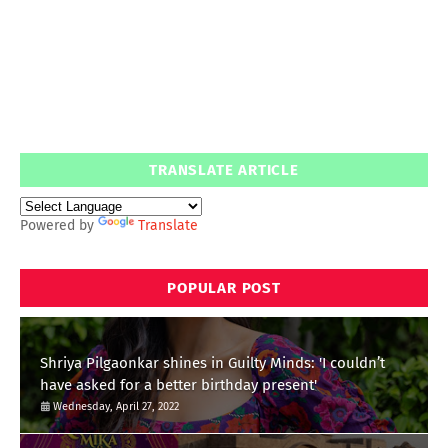
TRANSLATE ARTICLE
Powered by
Translate
POPULAR POST
Shriya Pilgaonkar shines in Guilty Minds: 'I couldn’t
have asked for a better birthday present'
Wednesday, April 27, 2022