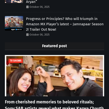
Aryan”
October 06, 2025
Progress or Principles? Who will triumph in
Amazon MX Player’s latest – Jamnapaar Season
2! Trailer Out Now!
October 06, 2025
Featured post
TV SHOWS
From cherished memories to beloved rituals;
Sony SAB artists reveal what makes Karwa Chauth