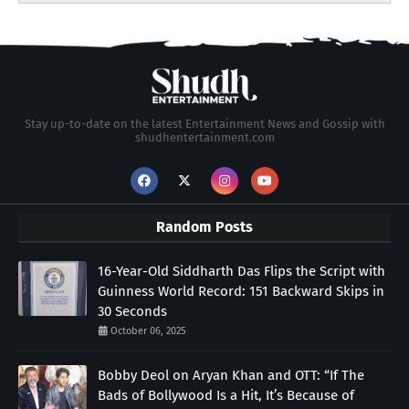
Stay up-to-date on the latest Entertainment News and Gossip with
shudhentertainment.com
Random Posts
16-Year-Old Siddharth Das Flips the Script with
Guinness World Record: 151 Backward Skips in
30 Seconds
October 06, 2025
Bobby Deol on Aryan Khan and OTT: “If The
Bads of Bollywood Is a Hit, It’s Because of