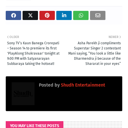
OLDER
NEWER
Sony TV’s Kaun Banega Crorepati
Asha Parekh ji compliments
– Season 14 to premiere its first
Superstar Singer 2 contestant
'PlayAlong Shukravaar' tonight at
Mani saying, “You look a little like
9:00 PM with Satyanarayan
Dharmendra ji because of the
Subbaraya taking the hotseat!
Shararat in your eyes”
Posted by
Shudh Entertainment
YOU MAY LIKE THESE POSTS