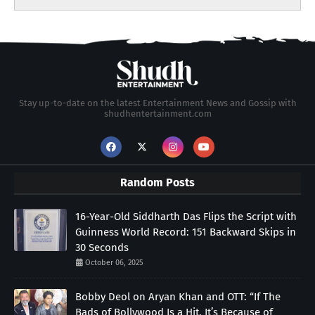
Stay up-to-date on the latest Entertainment News and Gossip with
shudhentertainment.com
Random Posts
16-Year-Old Siddharth Das Flips the Script with
Guinness World Record: 151 Backward Skips in
30 Seconds
October 06, 2025
Bobby Deol on Aryan Khan and OTT: “If The
Bads of Bollywood Is a Hit, It’s Because of