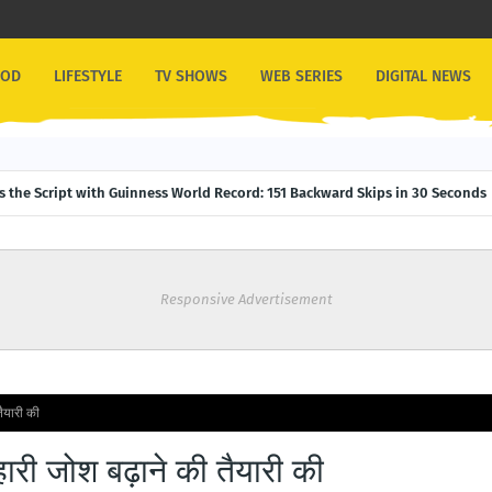
OOD
LIFESTYLE
TV SHOWS
WEB SERIES
DIGITAL NEWS
ps the Script with Guinness World Record: 151 Backward Skips in 30 Seconds
Responsive Advertisement
ैयारी की
री जोश बढ़ाने की तैयारी की