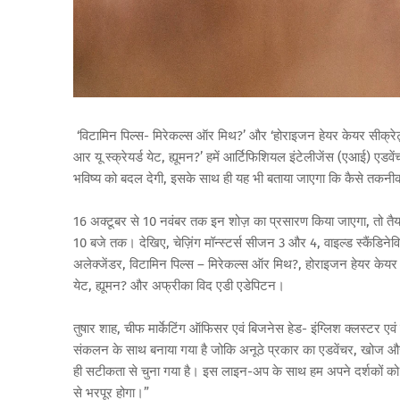
‘विटामिन पिल्स- मिरेकल्स ऑर मिथ?’ और ‘होराइजन हेयर केयर सीक्रेट्स’ के 
आर यू स्क्रेयर्ड येट, ह्यूमन?’ हमें आर्टिफिशियल इंटेलीजेंस (एआई) एड
भविष्य को बदल देगी, इसके साथ ही यह भी बताया जाएगा कि कैसे तकनी
16 अक्टूबर से 10 नवंबर तक इन शोज़ का प्रसारण किया जाएगा, तो तैया
10 बजे तक। देखिए, चेज़िंग मॉन्‍स्‍टर्स सीजन 3 और 4, वाइल्ड स्कैंडि
अलेक्जेंडर, विटामिन पिल्स – मिरेकल्‍स ऑर मिथ?, होराइजन हेयर केयर सी
येट, ह्यूमन? और अफ्रीका विद एडी एडेपिटन।
तुषार शाह, चीफ मार्केटिंग ऑफिसर एवं बिजनेस हेड- इंग्लिश क्लस्टर एव
संकलन के साथ बनाया गया है जोकि अनूठे प्रकार का एडवेंचर, खोज और सा
ही सटीकता से चुना गया है। इस लाइन-अप के साथ हम अपने दर्शकों को त्
से भरपूर होगा।”