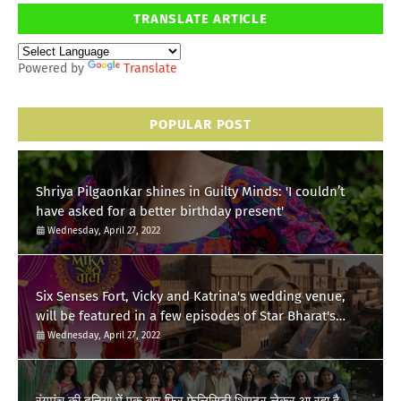
TRANSLATE ARTICLE
Powered by
Translate
POPULAR POST
Shriya Pilgaonkar shines in Guilty Minds: 'I couldn’t
have asked for a better birthday present'
Wednesday, April 27, 2022
Six Senses Fort, Vicky and Katrina's wedding venue,
will be featured in a few episodes of Star Bharat's
'Swayamvar- Mika Di Vohti'?
Wednesday, April 27, 2022
रंगमंच की दुनिया में एक बार फिर फेलिसिटी थिएटर लेकर आ रहा है