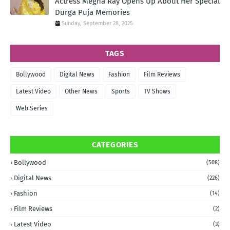
Actress Megha Ray Opens Up About Her Special
Durga Puja Memories
Sunday, September 28, 2025
TAGS
Bollywood
Digital News
Fashion
Film Reviews
Latest Video
Other News
Sports
TV Shows
Web Series
CATEGORIES
Bollywood
(508)
Digital News
(226)
Fashion
(14)
Film Reviews
(2)
Latest Video
(3)