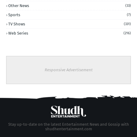
Other News
(33)
Sports
(7)
TV Shows
(331)
Web Series
(216)
Responsive Advertisement
Stay up-to-date on the latest Entertainment News and Gossip with
shudhentertainment.com