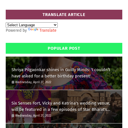
TRANSLATE ARTICLE
Powered by
Translate
POPULAR POST
Shriya Pilgaonkar shines in Guilty Minds: 'I couldn’t
have asked for a better birthday present'
Wednesday, April 27, 2022
Six Senses Fort, Vicky and Katrina's wedding venue,
will be featured in a few episodes of Star Bharat's
'Swayamvar- Mika Di Vohti'?
Wednesday, April 27, 2022