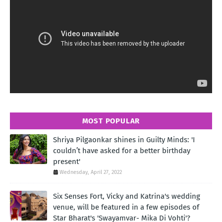
MOST POPULAR
Shriya Pilgaonkar shines in Guilty Minds: 'I
couldn’t have asked for a better birthday
present'
Wednesday, April 27, 2022
Six Senses Fort, Vicky and Katrina's wedding
venue, will be featured in a few episodes of
Star Bharat's 'Swayamvar- Mika Di Vohti'?